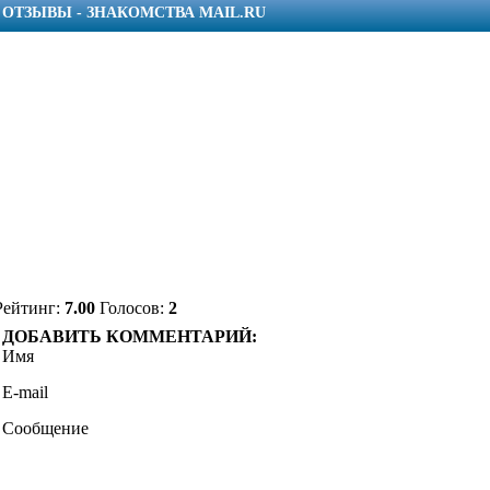
ОТЗЫВЫ - ЗНАКОМСТВА MAIL.RU
Рейтинг:
7.00
Голосов:
2
ДОБАВИТЬ КОММЕНТАРИЙ:
Имя
E-mail
Сообщение