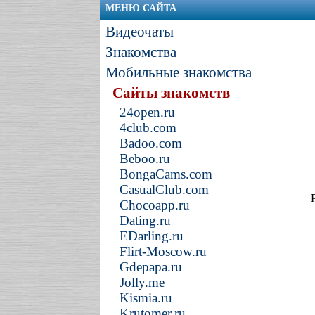
МЕНЮ САЙТА
Видеочаты
Знакомства
Мобильные знакомства
Сайты знакомств
24open.ru
4club.com
Badoo.com
Beboo.ru
BongaCams.com
CasualClub.com
Chocoapp.ru
Dating.ru
EDarling.ru
Flirt-Moscow.ru
Gdepapa.ru
Jolly.me
Kismia.ru
Krutomer.ru