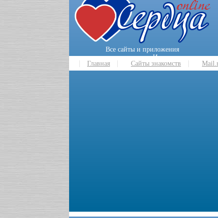
Все сайты и приложения
для знакомств в Интернет
Главная
Сайты знакомств
Mail.